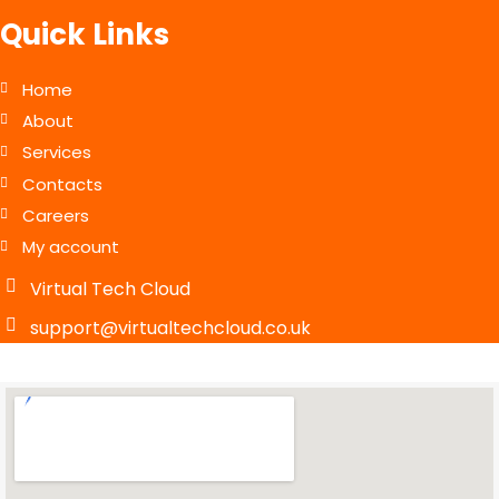
Quick Links
Home
About
Services
Contacts
Careers
My account
Virtual Tech Cloud
support@virtualtechcloud.co.uk