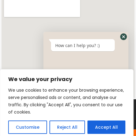
How can I help you? :)
We value your privacy
We use cookies to enhance your browsing experience,
serve personalised ads or content, and analyse our
traffic. By clicking "Accept All", you consent to our use
of cookies.
© 2025 All rights reserved. Designed by
Swayersuk
Customise
Reject All
Accept All