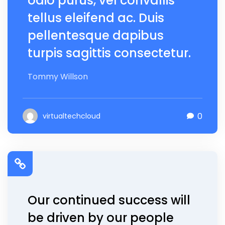
odio purus, vel convallis
tellus eleifend ac. Duis
pellentesque dapibus
turpis sagittis consectetur.
Tommy Willson
0
virtualtechcloud
Our continued success will
be driven by our people