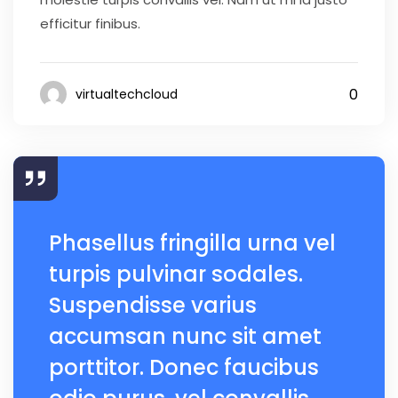
efficitur finibus.
0
virtualtechcloud
Phasellus fringilla urna vel
turpis pulvinar sodales.
Suspendisse varius
accumsan nunc sit amet
porttitor. Donec faucibus