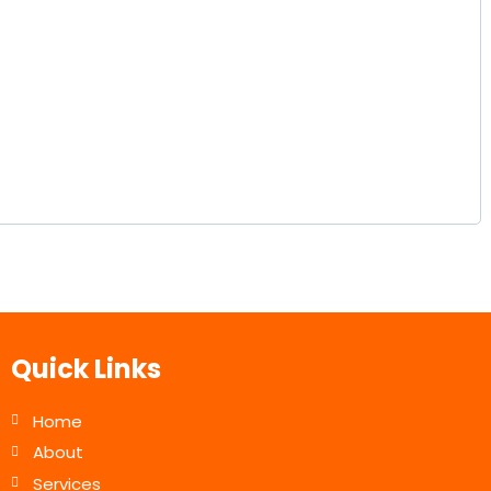
Quick Links
Home
About
Services