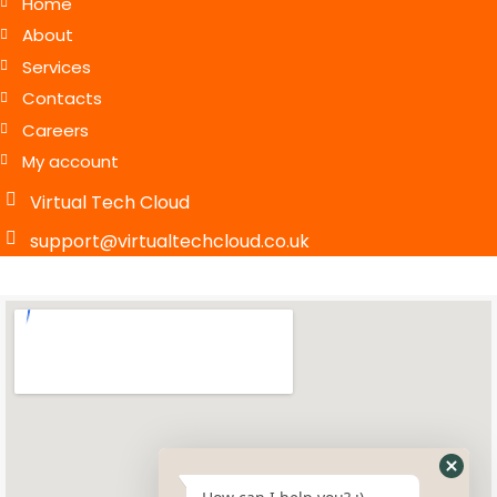
Home
About
Services
Contacts
Careers
My account
Virtual Tech Cloud
support@virtualtechcloud.co.uk